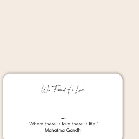
We Found A Love
....
“Where there is love there is life.”
Mahatma Gandhi