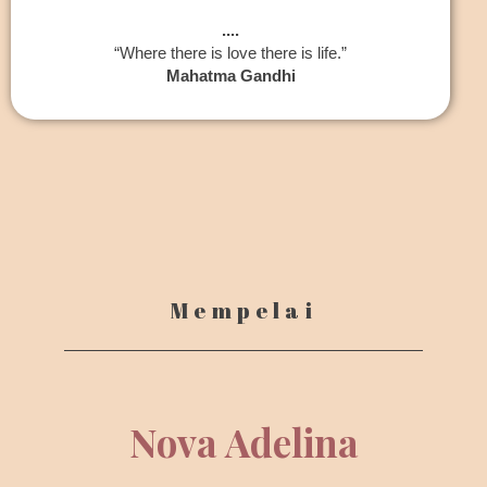
....
“Where there is love there is life.”
Mahatma Gandhi
Mempelai
Nova Adelina