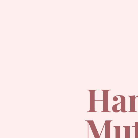
Han
Mut