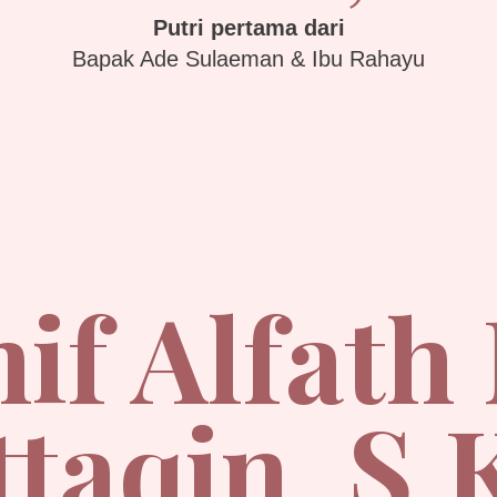
Putri pertama dari
Bapak Ade Sulaeman & Ibu Rahayu
if Alfath
taqin, S